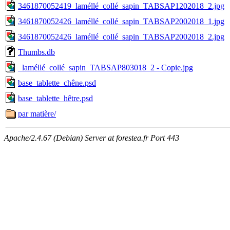
3461870052419_laméllé_collé_sapin_TABSAP1202018_2.jpg
3461870052426_laméllé_collé_sapin_TABSAP2002018_1.jpg
3461870052426_laméllé_collé_sapin_TABSAP2002018_2.jpg
Thumbs.db
_laméllé_collé_sapin_TABSAP803018_2 - Copie.jpg
base_tablette_chêne.psd
base_tablette_hêtre.psd
par matière/
Apache/2.4.67 (Debian) Server at forestea.fr Port 443